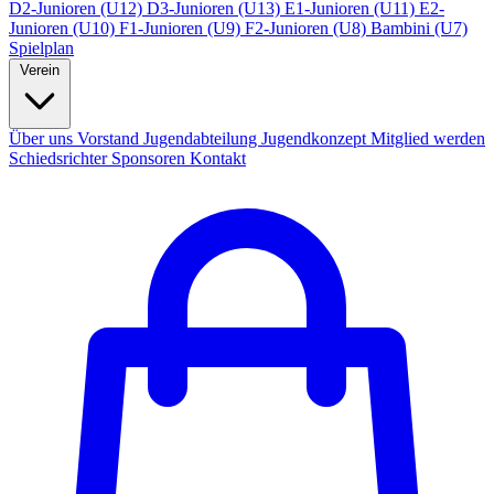
D2-Junioren (U12)
D3-Junioren (U13)
E1-Junioren (U11)
E2-
Junioren (U10)
F1-Junioren (U9)
F2-Junioren (U8)
Bambini (U7)
Spielplan
Verein
Über uns
Vorstand
Jugendabteilung
Jugendkonzept
Mitglied werden
Schiedsrichter
Sponsoren
Kontakt