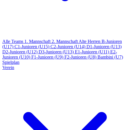
Alle Teams
1. Mannschaft
2. Mannschaft
Alte Herren
B-Junioren
(U17)
C1-Junioren (U15)
C2-Junioren (U14)
D1-Junioren (U13)
D2-Junioren (U12)
D3-Junioren (U13)
E1-Junioren (U11)
E2-
Junioren (U10)
F1-Junioren (U9)
F2-Junioren (U8)
Bambini (U7)
Spielplan
Verein