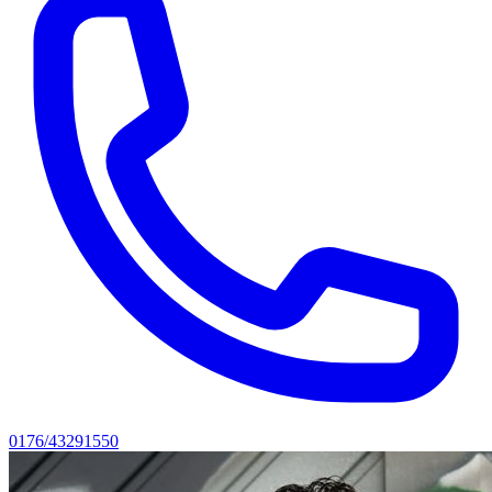
0176/43291550