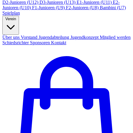
D2-Junioren (U12)
D3-Junioren (U13)
E1-Junioren (U11)
E2-
Junioren (U10)
F1-Junioren (U9)
F2-Junioren (U8)
Bambini (U7)
Spielplan
Verein
Über uns
Vorstand
Jugendabteilung
Jugendkonzept
Mitglied werden
Schiedsrichter
Sponsoren
Kontakt