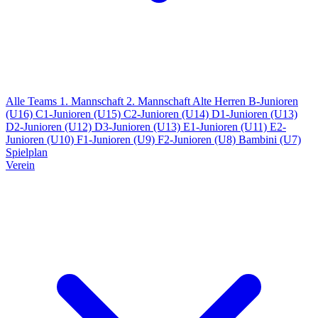
Alle Teams
1. Mannschaft
2. Mannschaft
Alte Herren
B-Junioren
(U16)
C1-Junioren (U15)
C2-Junioren (U14)
D1-Junioren (U13)
D2-Junioren (U12)
D3-Junioren (U13)
E1-Junioren (U11)
E2-
Junioren (U10)
F1-Junioren (U9)
F2-Junioren (U8)
Bambini (U7)
Spielplan
Verein